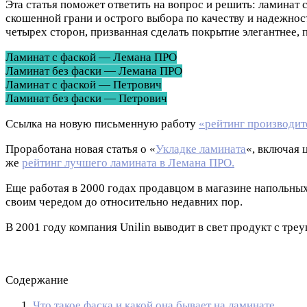
Эта статья поможет ответить на вопрос и решить: ламинат
скошенной грани и острого выбора по качеству и надежност
четырех сторон, призванная сделать покрытие элегантнее, 
Ламинат с фаской — Лемана ПРО
Ламинат без фаски — Лемана ПРО
Ламинат с фаской — Петрович
Ламинат без фаски — Петрович
Ссылка на новую письменную работу
«рейтинг производит
Проработана новая статья о «
Укладке ламината
«, включая 
же
рейтинг лучшего ламината в Лемана ПРО.
Еще работая в 2000 годах продавцом в магазине напольны
своим чередом до относительно недавних пор.
В 2001 году компания Unilin выводит в свет продукт с треу
Содержание
Что такое фаска и какой она бывает на ламинате