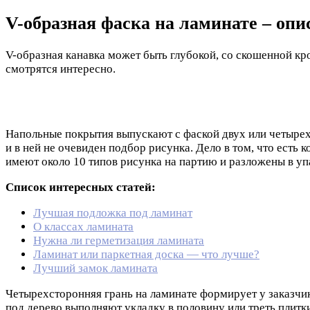
V-образная фаска на ламинате – опи
V-образная канавка может быть глубокой, со скошенной кр
смотрятся интересно.
Напольные покрытия выпускают с фаской двух или четырех 
и в ней не очевиден подбор рисунка. Дело в том, что есть 
имеют около 10 типов рисунка на партию и разложены в уп
Список интересных статей:
Лучшая подложка под ламинат
О классах ламината
Нужна ли герметизация ламината
Ламинат или паркетная доска — что лучше?
Лучший замок ламината
Четырехсторонняя грань на ламинате формирует у заказчик
под дерево выполняют укладку в половину или треть плитк