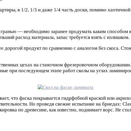
тиры, в 1/2, 1/3 и даже 1/4 часть доски, помимо хаотичной
гранью — необходимо заранее продумать каким способом кла
льший расход материала, запас требуется взять с излишком.
е дорогой продукт по сравнению с аналогом без скоса. Стои
дственных цехах на станочном фрезеровочном оборудовании.
ные при последующем этапе работ сколы на углах ламиниро
ет, что фаска покрывается гидрфобной краской или акрилов
ительности. Но проведя свежие испытание на брнедах: Class
кировка по древесине, как известно, поднимает ворс. Не ст