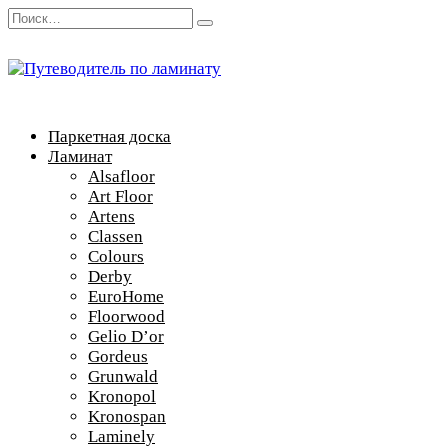
Перейти
Search
к
for:
содержанию
Паркетная доска
Ламинат
Alsafloor
Art Floor
Artens
Classen
Colours
Derby
EuroHome
Floorwood
Gelio D’or
Gordeus
Grunwald
Kronopol
Kronospan
Laminely