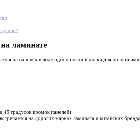
тки
й лучше?
 на ламинате
вается на панелях в виде однополосной доски для полной им
д 45 градусов кромок панелей)
 встречается на дорогих марках ламината и китайских бренд