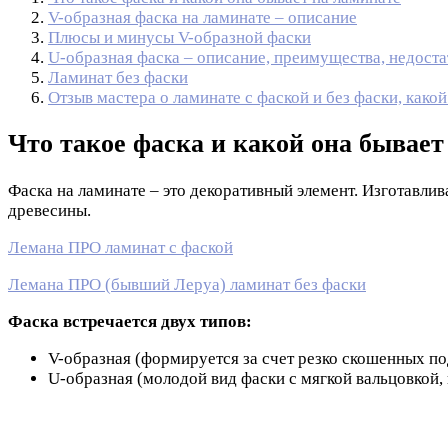
V-образная фаска на ламинате – описание
Плюсы и минусы V-образной фаски
U-образная фаска – описание, преимущества, недоста
Ламинат без фаски
Отзыв мастера о ламинате с фаской и без фаски, како
Что такое фаска и какой она бывает
Фаска на ламинате – это декоративный элемент. Изготавли
древесины.
Лемана ПРО ламинат с фаской
Лемана ПРО (бывший Леруа) ламинат без фаски
Фаска встречается двух типов:
V-образная (формируется за счет резко скошенных по
U-образная (молодой вид фаски с мягкой вальцовкой,