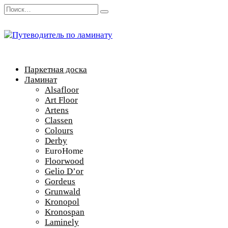
Перейти
Search
к
for:
содержанию
Паркетная доска
Ламинат
Alsafloor
Art Floor
Artens
Classen
Colours
Derby
EuroHome
Floorwood
Gelio D’or
Gordeus
Grunwald
Kronopol
Kronospan
Laminely