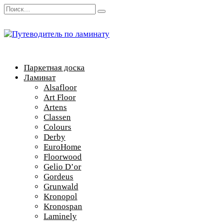
Перейти
Search
к
for:
содержанию
Паркетная доска
Ламинат
Alsafloor
Art Floor
Artens
Classen
Colours
Derby
EuroHome
Floorwood
Gelio D’or
Gordeus
Grunwald
Kronopol
Kronospan
Laminely