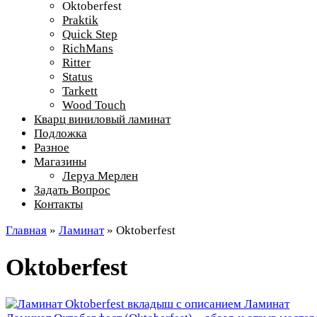
Oktoberfest
Praktik
Quick Step
RichMans
Ritter
Status
Tarkett
Wood Touch
Кварц виниловый ламинат
Подложка
Разное
Магазины
Леруа Мерлен
Задать Вопрос
Контакты
Главная
»
Ламинат
»
Oktoberfest
Oktoberfest
Ламинат