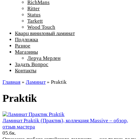
RichMans
Ritter
Status
Tarkett
Wood Touch
Кварц виниловый ламинат
Подложка
Разное
Магазины
Леруа Мерлен
Задать Вопрос
Контакты
Главная
»
Ламинат
»
Praktik
Praktik
Praktik
Ламинат Praktik (Практик), коллекция Massive – обзор,
отзыв мастера
0
5.6к.