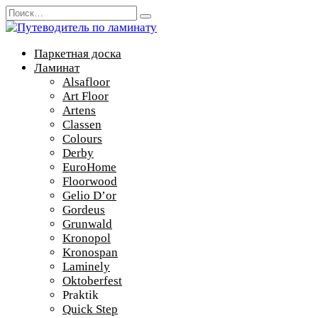
Перейти
Search
к
for:
содержанию
Паркетная доска
Ламинат
Alsafloor
Art Floor
Artens
Classen
Colours
Derby
EuroHome
Floorwood
Gelio D’or
Gordeus
Grunwald
Kronopol
Kronospan
Laminely
Oktoberfest
Praktik
Quick Step