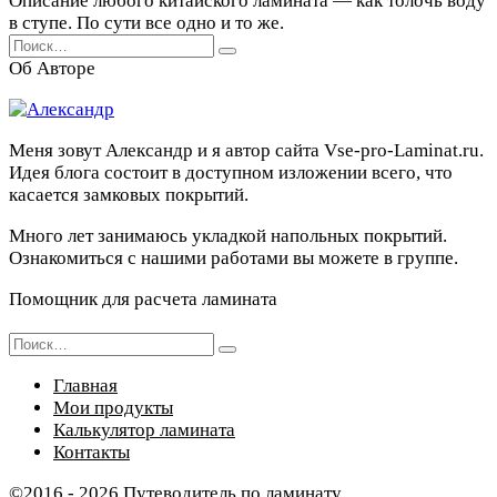
Описание любого китайского ламината — как толочь воду
в ступе. По сути все одно и то же.
Search
for:
Об Авторе
Меня зовут Александр и я автор сайта Vse-pro-Laminat.ru.
Идея блога состоит в доступном изложении всего, что
касается замковых покрытий.
Много лет занимаюсь укладкой напольных покрытий.
Ознакомиться с нашими работами вы можете в группе.
Помощник для расчета ламината
Search
for:
Главная
Мои продукты
Калькулятор ламината
Контакты
©2016 - 2026 Путеводитель по ламинату