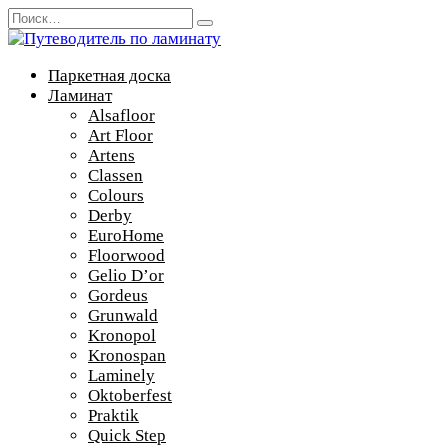
Перейти
Search
к
for:
содержанию
Паркетная доска
Ламинат
Alsafloor
Art Floor
Artens
Classen
Colours
Derby
EuroHome
Floorwood
Gelio D’or
Gordeus
Grunwald
Kronopol
Kronospan
Laminely
Oktoberfest
Praktik
Quick Step