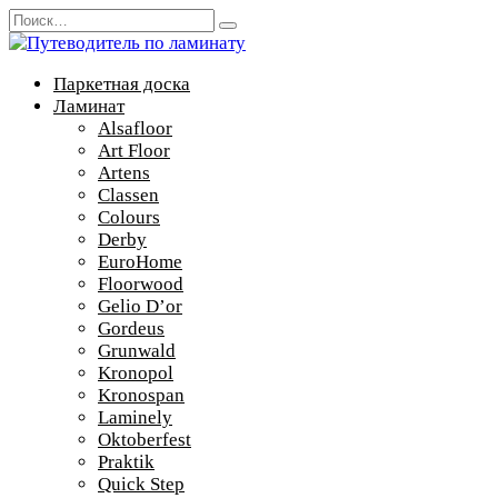
Перейти
Search
к
for:
содержанию
Паркетная доска
Ламинат
Alsafloor
Art Floor
Artens
Classen
Colours
Derby
EuroHome
Floorwood
Gelio D’or
Gordeus
Grunwald
Kronopol
Kronospan
Laminely
Oktoberfest
Praktik
Quick Step