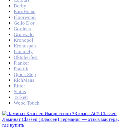
Colours
Derby
EuroHome
Floorwood
Gelio D'or
Gordeus
Grunwald
Kronopol
Kronospan
Laminely
Oktoberfest
Planker
Praktik
Quick Step
RichMans
Ritter
Status
Tarkett
Wood Touch
Classen
Ламинат Classen (Классен) Германия — отзыв мастера,
где купить