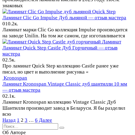
знаковых
Quick Step
Ламинат Clic Go Impulse Дуб льняной — отзыв мастера
0
10.2к.
Ламинат марки Clic Go коллекция Impulse производится
на заводе Unilin. На том же самом, где изготавливается
Ламинат
Ламинат Quick Step Castle Дуб Горчичный — отзыв
мастера
0
2.5к.
Про ламинат Quick Step коллекцию Castle ранее уже
писал, но цвет и выполнение рисунка «
Kronospan
Ламинат Kronospan Vintage Classic дуб шантилли 10 мм
— отзыв мастера
0
2.1к.
Ламинат Kronospan коллекцию Vintage Classic Дуб
Шантилли производит завод в Беларуси. Я бы разделил
всю
Пагинация
Назад
1
2
3
…
6
Далее
записей
Search
for:
Об Авторе