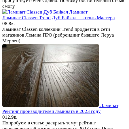
присутствует очень давно. Поэтому обстоятельный отзыв
смогу
Ламинат
Ламинат Classen Trend Дуб Байкал — отзыв Мастера
0
8.8к.
Ламинат Classen коллекции Trend продается в сети
магазинов Лемана ПРО (ребрендинг бывшего Леруа
Мерлен).
Ламинат
Рейтинг производителей ламината в 2023 году
0
12.9к.
Попробуем в статье раскрыть тему: рейтинг
производителей ламината именно в 2023 году. После