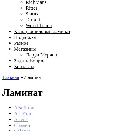
RichMans
Ritter
Status
Tarkett
Wood Touch
Кварц виниловый ламинат
Подложка
Разное
Магазины
Леруа Мерлен
Задать Вопрос
Контакты
Главная
»
Ламинат
Ламинат
Alsafloor
Art Floor
Artens
Classen