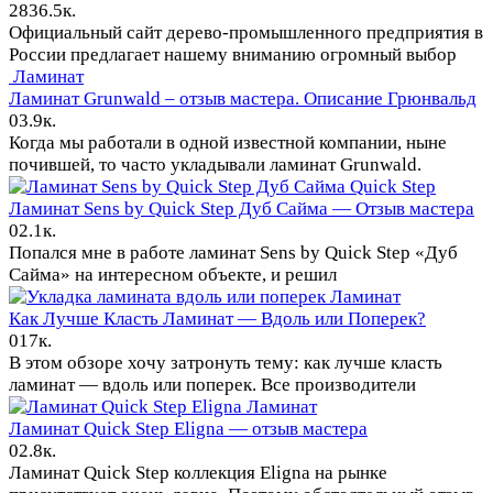
28
36.5к.
Официальный сайт дерево-промышленного предприятия в
России предлагает нашему вниманию огромный выбор
Ламинат
Ламинат Grunwald – отзыв мастера. Описание Грюнвальд
0
3.9к.
Когда мы работали в одной известной компании, ныне
почившей, то часто укладывали ламинат Grunwald.
Quick Step
Ламинат Sens by Quick Step Дуб Сайма — Отзыв мастера
0
2.1к.
Попался мне в работе ламинат Sens by Quick Step «Дуб
Сайма» на интересном объекте, и решил
Ламинат
Как Лучше Класть Ламинат — Вдоль или Поперек?
0
17к.
В этом обзоре хочу затронуть тему: как лучше класть
ламинат — вдоль или поперек. Все производители
Ламинат
Ламинат Quick Step Eligna — отзыв мастера
0
2.8к.
Ламинат Quick Step коллекция Eligna на рынке