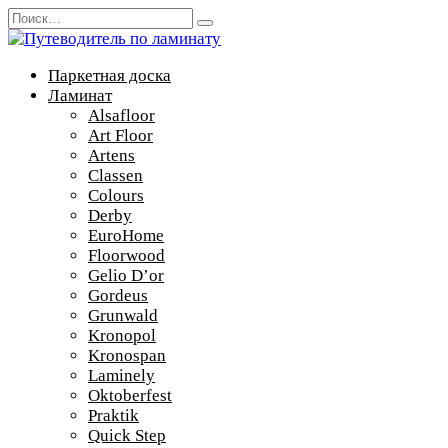
Перейти
Search
к
for:
содержанию
Паркетная доска
Ламинат
Alsafloor
Art Floor
Artens
Classen
Colours
Derby
EuroHome
Floorwood
Gelio D’or
Gordeus
Grunwald
Kronopol
Kronospan
Laminely
Oktoberfest
Praktik
Quick Step